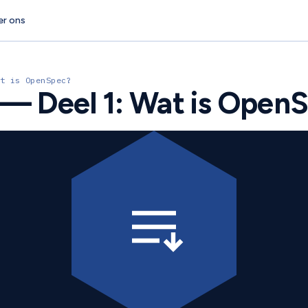
er ons
t is OpenSpec?
 — Deel 1: Wat is Open