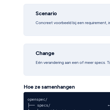
Scenario
Concreet voorbeeld bij een requirement, 
Change
Eén verandering aan een of meer specs. Tijd
Hoe ze samenhangen
openspec/

├── specs/                          ←