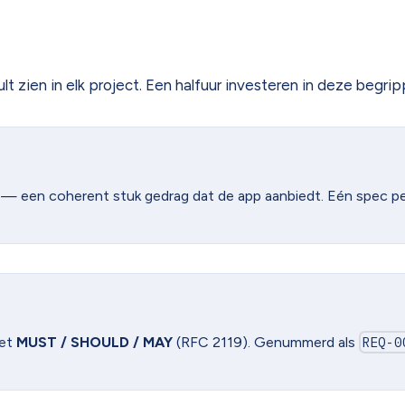
 zien in elk project. Een halfuur investeren in deze begripp
y — een coherent stuk gedrag dat de app aanbiedt. Eén spec per
met
MUST / SHOULD / MAY
(RFC 2119). Genummerd als
REQ-0