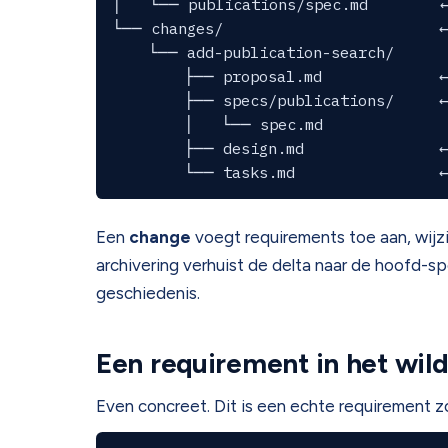
│   └── publications/spec.md        ←
└── changes/                        ←
    └── add-publication-search/

        ├── proposal.md             ←
        ├── specs/publications/     ←
        │   └── spec.md

        ├── design.md               ←
Een
change
voegt requirements toe aan, wijzi
archivering verhuist de delta naar de hoofd-s
geschiedenis.
Een requirement in het wil
Even concreet. Dit is een echte requirement z