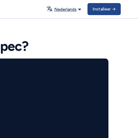
Installeer
→
Nederlands
Spec?