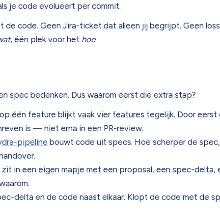
ls je code evolueert per commit.
 de code. Geen Jira-ticket dat alleen jij begrijpt. Geen l
wat
, één plek voor het
hoe
.
n een spec bedenken. Dus waarom eerst die extra stap?
 op één feature blijkt vaak vier features tegelijk. Door eers
reven is — niet erna in een PR-review.
dra-pipeline
bouwt code uit specs. Hoe scherper de spec, 
 handover.
zit in een eigen mapje met een proposal, een spec-delta, ee
 waarom.
ec-delta en de code naast elkaar. Klopt de code met de sp