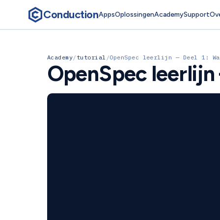
Conduction
Apps
Oplossingen
Academy
Support
Ov
Academy
/
tutorial
/
OpenSpec leerlijn — Deel 1: Wa
OpenSpec leerlijn