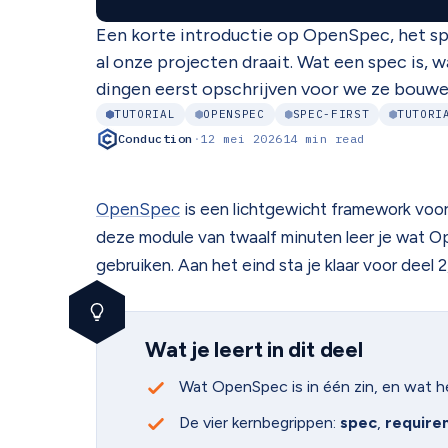
Een korte introductie op OpenSpec, het sp
al onze projecten draait. Wat een spec is,
dingen eerst opschrijven voor we ze bouwen
TUTORIAL
OPENSPEC
SPEC-FIRST
TUTORI
Conduction
·
12 mei 2026
14 min read
OpenSpec
is een lichtgewicht framework voo
deze module van twaalf minuten leer je wat Op
gebruiken. Aan het eind sta je klaar voor deel 2
Wat je leert in dit deel
Wat OpenSpec is in één zin, en wat h
De vier kernbegrippen:
spec
,
require