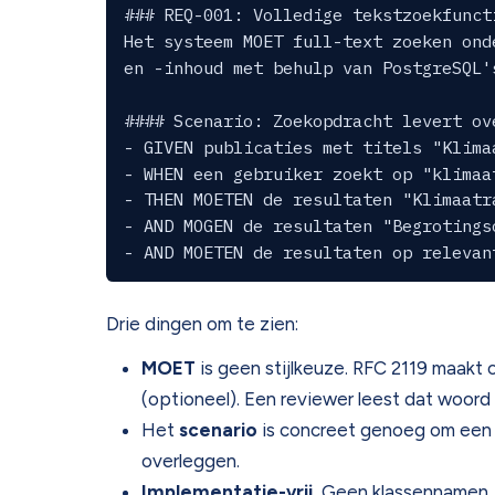
### REQ-001: Volledige tekstzoekfuncti
Het systeem MOET full-text zoeken ond
en -inhoud met behulp van PostgreSQL's
#### Scenario: Zoekopdracht levert ov
- GIVEN publicaties met titels "Klima
- WHEN een gebruiker zoekt op "klimaat
- THEN MOETEN de resultaten "Klimaatr
- AND MOGEN de resultaten "Begrotings
Drie dingen om te zien:
MOET
is geen stijlkeuze. RFC 2119 maak
(optioneel). Een reviewer leest dat woord
Het
scenario
is concreet genoeg om een 
overleggen.
Implementatie-vrij.
Geen klassennamen, g