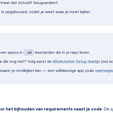
neer dat zichzelf terugverdient.
is opgebouwd, zodat je weet waar je moet kijken.
jven specs in
-bestanden die in je repo leven.
.md
 die nog niet? Volg eerst de
Workstation Setup-leerlijn
(zes k
arin je rondkijken kan — een willekeurige app zoals
openregis
or het bijhouden van requirements naast je code
. De 