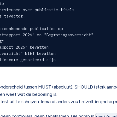
e

ersteunen over publicatie-titels

 tsvector.

ereenkomende publicaties op

atrapport 2026" en "Begrotingsoverzicht"

"

apport 2026" bevatten

overzicht" NIET bevatten

t onderscheid tussen MUST (absoluut), SHOULD (sterk aanb
 en weet wat de bedoeling is.
test uit te schrijven. Iemand anders zou hetzelfde gedra
een controllers, geen tabelnamen. Die horen in
design.m