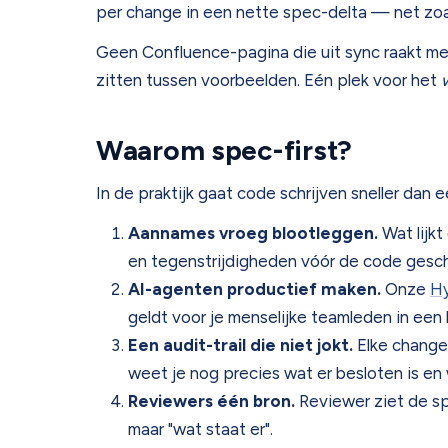
per change in een nette spec-delta — net zoa
Geen Confluence-pagina die uit sync raakt met
zitten tussen voorbeelden. Eén plek voor het
Waarom spec-first?
In de praktijk gaat code schrijven sneller da
Aannames vroeg blootleggen.
Wat lijkt
en tegenstrijdigheden vóór de code gesch
AI-agenten productief maken.
Onze
Hy
geldt voor je menselijke teamleden in een
Een audit-trail die niet jokt.
Elke change 
weet je nog precies wat er besloten is en
Reviewers één bron.
Reviewer ziet de sp
maar "wat staat er".