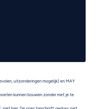
evolen, uitzonderingen mogelijk) en MAY
g moeten kunnen bouwen zonder met je te
d
, niet hier. De spec beschrijft
gedrag
, niet