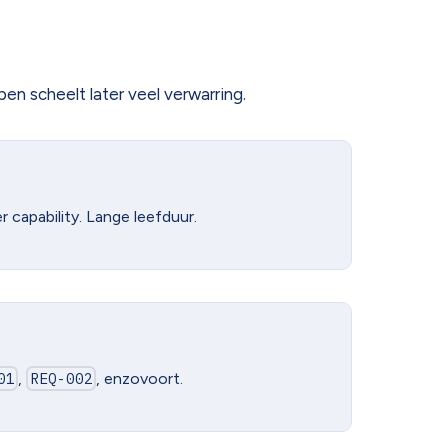
en scheelt later veel verwarring.
 capability. Lange leefduur.
01
,
REQ-002
, enzovoort.