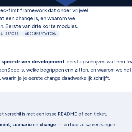
ec-first framework dat onder vrijwel
 wat een change is, en waarom we
. Eerste van drie korte modules.
AL SERIES
DOCUMENTATION
r
spec-driven development
: eerst opschrijven wat een fe
enSpec is, welke begrippen erin zitten, en waarom we het b
, waarin je je eerste change daadwerkelijk schrijft.
et verschil is met een losse README of een ticket.
ment
,
scenario
en
change
— en hoe ze samenhangen.