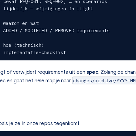
 bevat REQ-001, REQ-002, … en scenarios

 tijdelijk — wijzigingen in flight

 waarom en wat

 ADDED / MODIFIED / REMOVED requirements

 hoe (technisch)

gt of verwijdert requirements uit een
spec
. Zolang de chan
pec en gaat het hele mapje naar
changes/archive/YYYY-MM
d
oals je ze in onze repos tegenkomt: