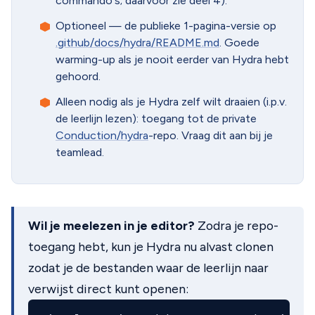
commando's; daarvoor zie deel 4).
Optioneel — de publieke 1-pagina-versie op
.github/docs/hydra/README.md
. Goede
warming-up als je nooit eerder van Hydra hebt
gehoord.
Alleen nodig als je Hydra zelf wilt draaien (i.p.v.
de leerlijn lezen): toegang tot de private
Conduction/hydra
-repo. Vraag dit aan bij je
teamlead.
Wil je meelezen in je editor?
Zodra je repo-
toegang hebt, kun je Hydra nu alvast clonen
zodat je de bestanden waar de leerlijn naar
verwijst direct kunt openen: