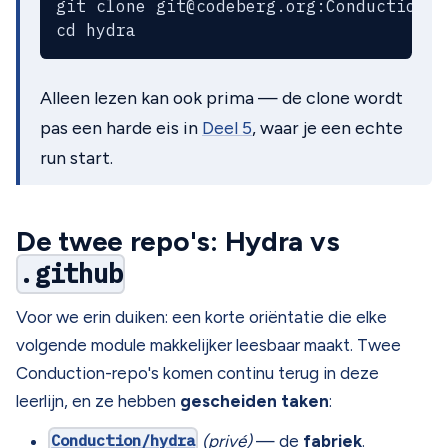
git clone 
git@codeberg.org
:Conduction/h
Alleen lezen kan ook prima — de clone wordt
pas een harde eis in
Deel 5
, waar je een echte
run start.
De twee repo's: Hydra vs
.github
Voor we erin duiken: een korte oriëntatie die elke
volgende module makkelijker leesbaar maakt. Twee
Conduction-repo's komen continu terug in deze
leerlijn, en ze hebben
gescheiden taken
:
Conduction/hydra
(privé)
— de
fabriek
.