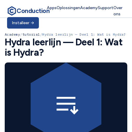
Apps
Oplossingen
Academy
Support
Over
Conduction
ons
Installeer
→
Academy
/
tutorial
/
Hydra leerlijn — Deel 1: Wat is Hydra?
Hydra leerlijn — Deel 1: Wat
is Hydra?