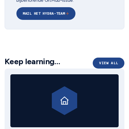
bijbehorende GitHub-issue.
MAIL HET HYDRA-TEAM
Keep learning…
VIEW ALL