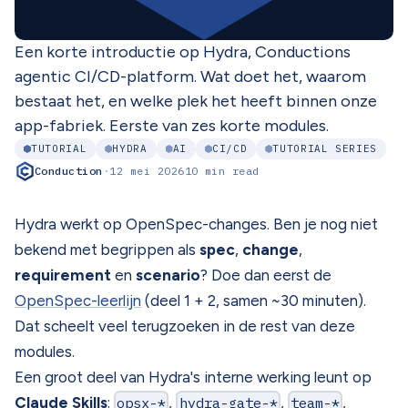
Een korte introductie op Hydra, Conductions
agentic CI/CD-platform. Wat doet het, waarom
bestaat het, en welke plek het heeft binnen onze
app-fabriek. Eerste van zes korte modules.
TUTORIAL
HYDRA
AI
CI/CD
TUTORIAL SERIES
Conduction
·
12 mei 2026
10 min read
Hydra werkt op OpenSpec-changes. Ben je nog niet
bekend met begrippen als
spec
,
change
,
requirement
en
scenario
? Doe dan eerst de
OpenSpec-leerlijn
(deel 1 + 2, samen ~30 minuten).
Dat scheelt veel terugzoeken in de rest van deze
modules.
Een groot deel van Hydra's interne werking leunt op
Claude Skills
:
opsx-*
,
hydra-gate-*
,
team-*
,