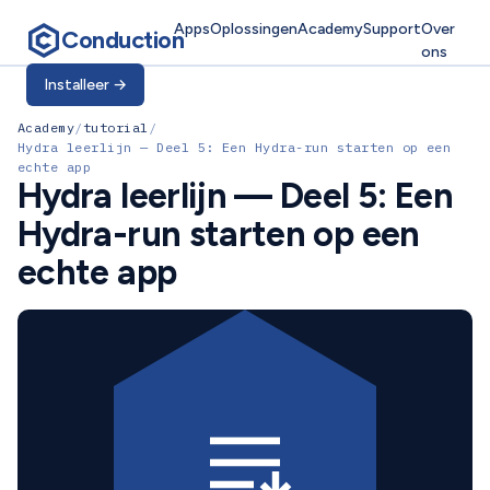
Apps
Oplossingen
Academy
Support
Over
Conduction
ons
Installeer
→
Academy
/
tutorial
/
Hydra leerlijn — Deel 5: Een Hydra-run starten op een
echte app
Hydra leerlijn — Deel 5: Een
Hydra-run starten op een
echte app