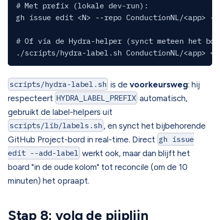
# Met prefix (lokale dev-run):

gh issue edit <N> --repo ConductionNL/<app> --
# Of via de Hydra-helper (synct meteen het boar
scripts/hydra-label.sh
is de
voorkeursweg
: hij
respecteert
HYDRA_LABEL_PREFIX
automatisch,
gebruikt de label-helpers uit
scripts/lib/labels.sh
, en synct het bijbehorende
GitHub Project-bord in real-time. Direct
gh issue
edit --add-label
werkt ook, maar dan blijft het
board "in de oude kolom" tot reconcile (om de 10
minuten) het opraapt.
Stap 8: volg de pijplijn