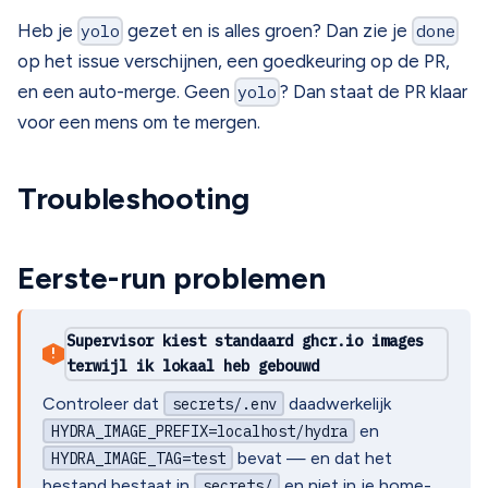
Heb je
yolo
gezet en is alles groen? Dan zie je
done
op het issue verschijnen, een goedkeuring op de PR,
en een auto-merge. Geen
yolo
? Dan staat de PR klaar
voor een mens om te mergen.
Troubleshooting
Eerste-run problemen
Supervisor kiest standaard ghcr.io images
!
terwijl ik lokaal heb gebouwd
Controleer dat
daadwerkelijk
secrets/.env
en
HYDRA_IMAGE_PREFIX=localhost/hydra
bevat — en dat het
HYDRA_IMAGE_TAG=test
bestand bestaat in
en niet in je home-
secrets/