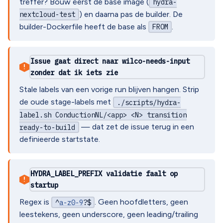
treffer? Bouw eerst de base image (
hydra-
) en daarna pas de builder. De
nextcloud-test
builder-Dockerfile heeft de base als
.
FROM
Issue gaat direct naar wilco-needs-input
!
zonder dat ik iets zie
Stale labels van een vorige run blijven hangen. Strip
de oude stage-labels met
./scripts/hydra-
label.sh ConductionNL/<app> <N> transition
— dat zet de issue terug in een
ready-to-build
definieerde startstate.
HYDRA_LABEL_PREFIX validatie faalt op
!
startup
Regex is
. Geen hoofdletters, geen
^
a-z0-9
?$
leestekens, geen underscore, geen leading/trailing