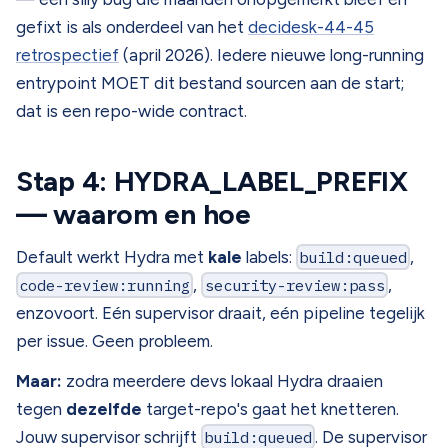
gefixt is als onderdeel van het
decidesk-44-45
retrospectief
(april 2026). Iedere nieuwe long-running
entrypoint MOET dit bestand sourcen aan de start;
dat is een repo-wide contract.
Stap 4: HYDRA_LABEL_PREFIX
— waarom en hoe
Default werkt Hydra met
kale
labels:
build:queued
,
code-review:running
,
security-review:pass
,
enzovoort. Eén supervisor draait, eén pipeline tegelijk
per issue. Geen probleem.
Maar:
zodra meerdere devs lokaal Hydra draaien
tegen
dezelfde
target-repo's gaat het knetteren.
Jouw supervisor schrijft
build:queued
. De supervisor