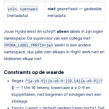
yolo
,
openspec
niet
geprefixed — gedeelde
(metadata)
metadata
Jouw Hydra leest én schrijft
alleen
labels in zijn eigen
namespace. De supervisor van een collega met
HYDRA_LABEL_PREFIX=jan
werkt in een andere
namespace, dus jullie zien elkaars in-flight werk niet en
blokkeren elkaar niet.
Constraints op de waarde
Regex:
^[a-z0-9]([a-z0-9-]{0,14}[a-z0-9])?
$
— 1 t/m 16 tekens, lowercase a-z 0-9 en
koppelteken, niet beginnen of eindigen met een
streepje.
Empty / unset = default-gedrag (geen prefix). Dat