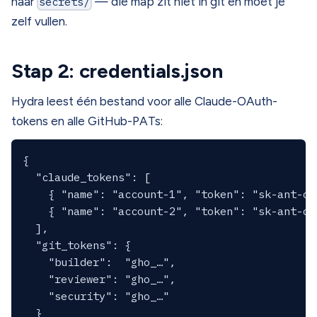
naar
secrets/
— die map zit niet in git en moet je
zelf vullen.
Stap 2: credentials.json
Hydra leest één bestand voor alle Claude-OAuth-
tokens en alle GitHub-PATs:
{

  "claude_tokens": [

    { "name": "account-1", "token": "sk-ant-oat
    { "name": "account-2", "token": "sk-ant-oat
  ],

  "git_tokens": {

    "builder":  "gho_…",

    "reviewer": "gho_…",

    "security": "gho_…"

  }
