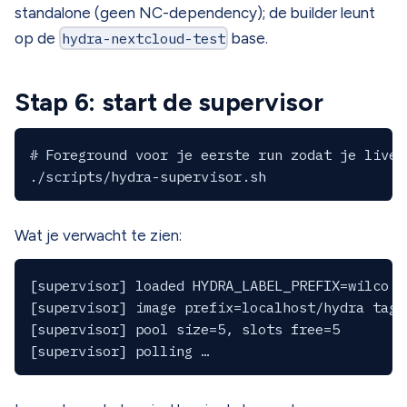
standalone (geen NC-dependency); de builder leunt
op de
hydra-nextcloud-test
base.
Stap 6: start de supervisor
# Foreground voor je eerste run zodat je live 
Wat je verwacht te zien:
[supervisor] loaded HYDRA_LABEL_PREFIX=wilco —
[supervisor] image prefix=localhost/hydra tag=t
[supervisor] pool size=5, slots free=5
