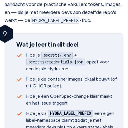
aandacht voor de praktische valkuilen: tokens, images,
en — als je met meerdere devs aan dezelfde repo's
werkt — de
HYDRA_LABEL_PREFIX
-truc.
Wat je leert in dit deel
Hoe je
+
secrets/.env
opzet voor
secrets/credentials.json
een lokale Hydra-run.
Hoe je de container images lokaal bouwt (of
uit GHCR pulled).
Hoe je een OpenSpec-change klaar maakt
en het issue triggert.
Hoe je via
een eigen
HYDRA_LABEL_PREFIX
label-namespace claimt zodat je met
meerdere devs niet op elkaars stage-labels