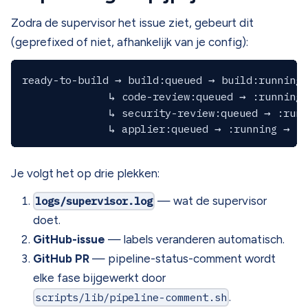
Zodra de supervisor het issue ziet, gebeurt dit
(geprefixed of niet, afhankelijk van je config):
ready-to-build → build:queued → build:running 
              ↳ code-review:queued → :running 
              ↳ security-review:queued → :runn
Je volgt het op drie plekken:
logs/supervisor.log
— wat de supervisor
doet.
GitHub-issue
— labels veranderen automatisch.
GitHub PR
— pipeline-status-comment wordt
elke fase bijgewerkt door
scripts/lib/pipeline-comment.sh
.