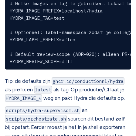
# Welke images en tag te gebruiken. Lokaal bou
HYDRA_IMAGE_PREFIX=localhost/hydra

HYDRA_IMAGE_TAG=test

# Optioneel: label-namespace zodat je collega'
HYDRA_LABEL_PREFIX=wilco

# Default review-scope (ADR-020): alleen PR-di
Tip: de defaults zijn
ghcr.io/conductionnl/hydra
als prefix en
latest
als tag. Op productie/CI laat je
HYDRA_IMAGE_*
weg en pakt Hydra die defaults op.
scripts/hydra-supervisor.sh
en
scripts/orchestrate.sh
sourcen dit bestand
zelf
bij opstart. Eerder moest je het in je shell exporteren
— een silly bug die maanden onopgemerkt bleef en