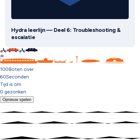
Hydra leerlijn — Deel 6: Troubleshooting &
escalatie
C
100
Boten over
60
Seconden
Tijd is om
0
gezonken
Opnieuw spelen