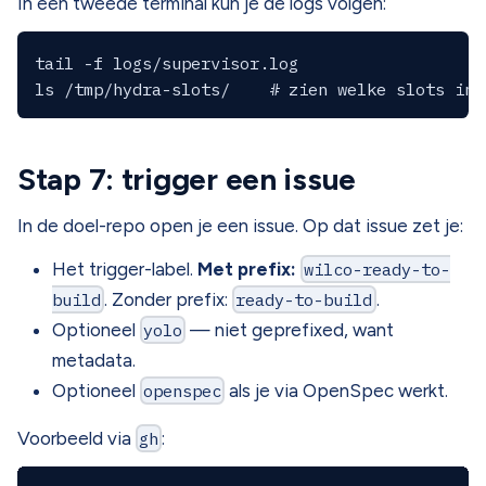
In een tweede terminal kun je de logs volgen:
tail -f logs/supervisor.log

Stap 7: trigger een issue
In de doel-repo open je een issue. Op dat issue zet je:
Het trigger-label.
Met prefix:
wilco-ready-to-
build
. Zonder prefix:
ready-to-build
.
Optioneel
yolo
— niet geprefixed, want
metadata.
Optioneel
openspec
als je via OpenSpec werkt.
Voorbeeld via
gh
: