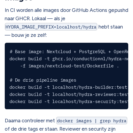
In CI worden alle images door GitHub Actions gepushd
naar GHCR. Lokaal — als je
HYDRA_IMAGE_PREFIX=localhost/hydra
hebt staan
— bouw je ze zelf:
# Base image: Nextcloud + PostgreSQL + OpenReg
docker build -t ghcr.io/conductionnl/hydra-nex
    -f images/nextcloud-test/Dockerfile .

# De drie pipeline images

docker build -t localhost/hydra-builder:test  
docker build -t localhost/hydra-reviewer:test 
Daarna controleer met
docker images | grep hydra
of de drie tags er staan. Reviewer en security zijn