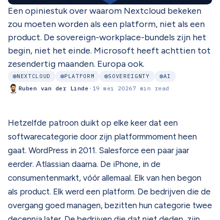
Een opiniestuk over waarom Nextcloud bekeken
zou moeten worden als een platform, niet als een
product. De sovereign-workplace-bundels zijn het
begin, niet het einde. Microsoft heeft achttien tot
zesendertig maanden. Europa ook.
NEXTCLOUD
PLATFORM
SOVEREIGNTY
AI
Ruben van der Linde
·
19 mei 2026
7 min read
Hetzelfde patroon duikt op elke keer dat een
softwarecategorie door zijn platformmoment heen
gaat. WordPress in 2011. Salesforce een paar jaar
eerder. Atlassian daarna. De iPhone, in de
consumentenmarkt, vóór allemaal. Elk van hen begon
als product. Elk werd een platform. De bedrijven die de
overgang goed managen, bezitten hun categorie twee
decennia later. De bedrijven die dat niet deden, zijn