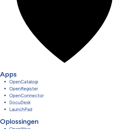
Apps
OpenCatalogi
OpenRegister
OpenConnector
DocuDesk
LaunchPad
Oplossingen
OpenWoo