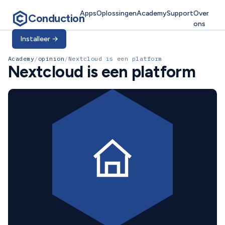
Apps
Oplossingen
Academy
Support
Over
Conduction
ons
Installeer
→
Academy
/
opinion
/
Nextcloud is een platform
Nextcloud is een platform