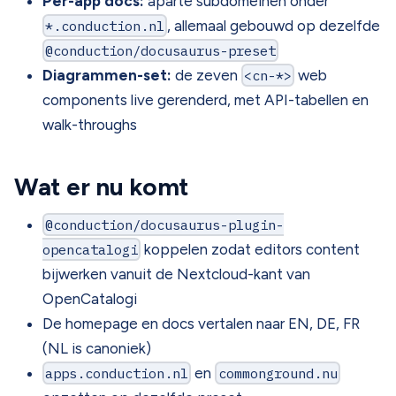
Per-app docs:
aparte subdomeinen onder
*.conduction.nl
, allemaal gebouwd op dezelfde
@conduction/docusaurus-preset
Diagrammen-set:
de zeven
<cn-*>
web
components live gerenderd, met API-tabellen en
walk-throughs
Wat er nu komt
@conduction/docusaurus-plugin-
opencatalogi
koppelen zodat editors content
bijwerken vanuit de Nextcloud-kant van
OpenCatalogi
De homepage en docs vertalen naar EN, DE, FR
(NL is canoniek)
apps.conduction.nl
en
commonground.nu