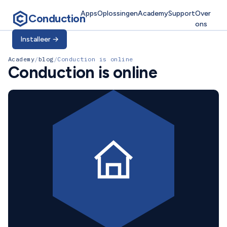
Apps
Oplossingen
Academy
Support
Over
Conduction
ons
Installeer
→
Academy
/
blog
/
Conduction is online
Conduction is online